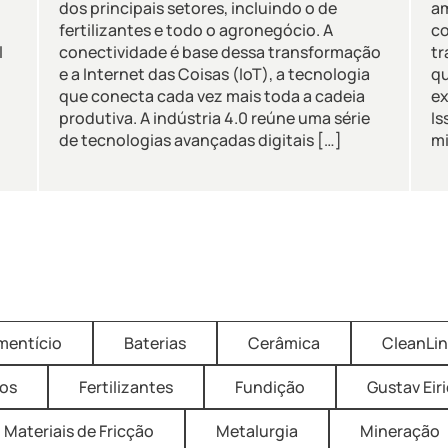
dos principais setores, incluindo o de
am
fertilizantes e todo o agronegócio. A
co
l
conectividade é base dessa transformação
tr
e a Internet das Coisas (IoT), a tecnologia
qu
que conecta cada vez mais toda a cadeia
ex
produtiva. A indústria 4.0 reúne uma série
Is
de tecnologias avançadas digitais […]
mi
imentício
Baterias
Cerâmica
CleanLi
os
Fertilizantes
Fundição
Gustav Eir
Materiais de Fricção
Metalurgia
Mineração