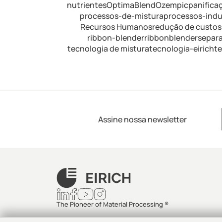
nutrientes
OptimaBlend
Ozempic
panifica
processos-de-mistura
processos-indus
Recursos Humanos
redução de custos
ribbon-blender
ribbonblender
separ
tecnologia de mistura
tecnologia-eirich
t
Assine nossa newsletter
The Pioneer of Material Processing ®