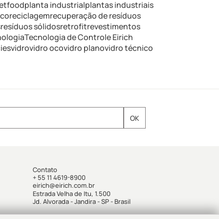
etfood
planta industrial
plantas industriais
ico
reciclagem
recuperação de resíduos
s
resíduos sólidos
retrofit
revestimentos
nologia
Tecnologia de Controle Eirich
ies
vidro
vidro oco
vidro plano
vidro técnico
Contato
+ 55 11 4619-8900
eirich@eirich.com.br
Estrada Velha de Itu, 1.500
Jd. Alvorada - Jandira - SP - Brasil