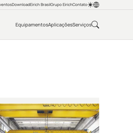
ventos
Download
Eirich Brasil
Grupo Eirich
Contato
Equipamentos
Aplicações
Serviços