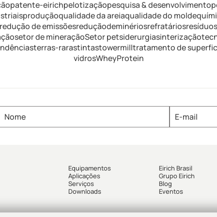
ção
patente-eirich
pelotização
pesquisa & desenvolvimento
p
triais
produção
qualidade da areia
qualidade do molde
quím
redução de emissões
reduçãodeminérios
refratários
resíduo
ação
setor de mineração
Setor pet
siderurgia
sinterização
tec
endências
terras-raras
tintas
towermill
tratamento de superfic
vidros
WheyProtein
Equipamentos
Eirich Brasil
Aplicações
Grupo Eirich
Serviços
Blog
Downloads
Eventos