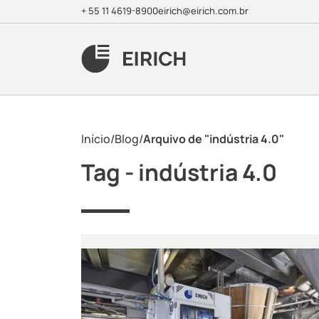
+ 55 11 4619-8900
eirich@eirich.com.br
Início
/
Blog
/
Arquivo de "indústria 4.0"
Tag -
indústria 4.0