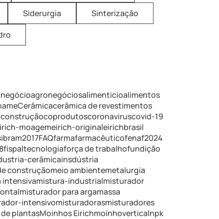
Siderurgia
Sinterização
dro
onegócio
agronegócios
alimenticio
alimentos
iname
Cerâmica
cerâmica de revestimentos
a
construção
coprodutos
coronavirus
covid-19
irich-moagem
eirich-original
eirichbrasil
ibram2017
FAQ
farma
farmacêutico
fenaf2024
8
fispaltecnologia
força de trabalho
fundição
dustria-cerâmica
insdústria
de construção
meio ambiente
metalurgia
 intensiva
mistura-industrial
misturador
zontal
misturador para argamassa
rador-intensivo
misturadoras
misturadores
de plantas
Moinhos Eirich
moinhovertical
npk