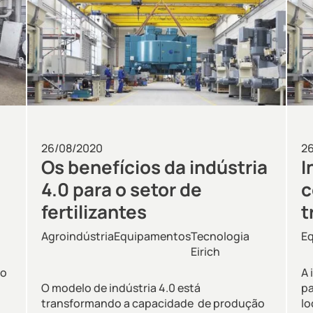
26/08/2020
2
Os benefícios da indústria
I
4.0 para o setor de
c
fertilizantes
t
Agroindústria
Equipamentos
Tecnologia
E
Eirich
do
A 
O modelo de indústria 4.0 está
pa
transformando a capacidade de produção
lo