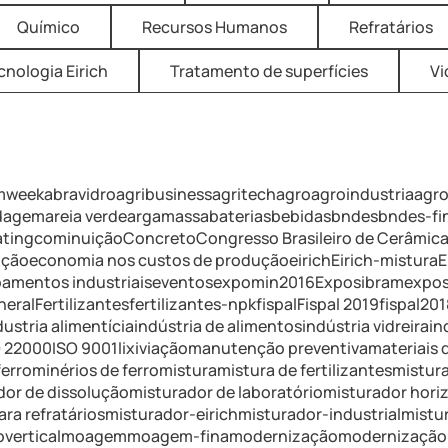
Químico
Recursos Humanos
Refratários
cnologia Eirich
Tratamento de superfícies
Vi
mweek
abravidro
agribusiness
agritech
agro
agroindustria
agr
ldagem
areia verde
argamassa
baterias
bebidas
bndes
bndes-f
ating
cominuição
Concreto
Congresso Brasileiro de Cerâmic
ução
economia nos custos de produção
eirich
Eirich-mistura
E
amentos industriais
eventos
expomin2016
Exposibram
expos
neral
Fertilizantes
fertilizantes-npk
fispal
Fispal 2019
fispal201
dustria alimentícia
indústria de alimentos
indústria vidreira
in
O 22000
ISO 9001
lixiviação
manutenção preventiva
materiais 
erro
minérios de ferro
mistura
mistura de fertilizantes
mistura
dor de dissolução
misturador de laboratório
misturador hori
ra refratários
misturador-eirich
misturador-industrial
mistu
vertical
moagem
moagem-fina
modernização
modernização 