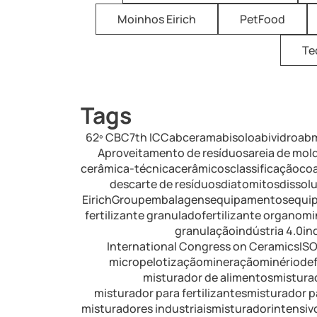
Moinhos Eirich
PetFood
Te
Tags
62º CBC
7th ICC
abceram
abisolo
abividro
ab
Aproveitamento de resíduos
areia de mo
cerâmica-técnica
cerâmicos
classificação
co
descarte de resíduos
diatomitos
dissol
EirichGroup
embalagens
equipamentos
equip
fertilizante granulado
fertilizante organomi
granulação
indústria 4.0
in
International Congress on Ceramics
IS
micropelotização
mineração
minériodef
misturador de alimentos
mistura
misturador para fertilizantes
misturador pa
misturadores industriais
misturadorintensivo