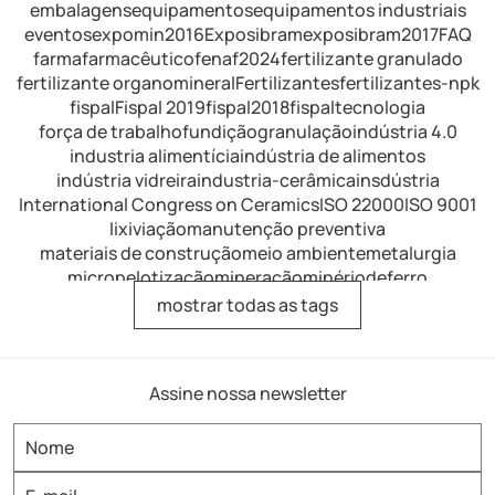
embalagens
equipamentos
equipamentos industriais
eventos
expomin2016
Exposibram
exposibram2017
FAQ
farma
farmacêutico
fenaf2024
fertilizante granulado
fertilizante organomineral
Fertilizantes
fertilizantes-npk
fispal
Fispal 2019
fispal2018
fispaltecnologia
força de trabalho
fundição
granulação
indústria 4.0
industria alimentícia
indústria de alimentos
indústria vidreira
industria-cerâmica
insdústria
International Congress on Ceramics
ISO 22000
ISO 9001
lixiviação
manutenção preventiva
materiais de construção
meio ambiente
metalurgia
micropelotização
mineração
minériodeferro
minérios de ferro
mistura
mistura de fertilizantes
mostrar todas as tags
mistura intensiva
mistura-industrial
misturador
misturador de alimentos
misturador de dissolução
misturador de laboratório
misturador horizontal
Assine nossa newsletter
misturador para argamassa
misturador para fertilizantes
misturador para refratários
misturador-eirich
misturador-industrial
misturador-intensivo
misturadoras
misturadores
misturadores industriais