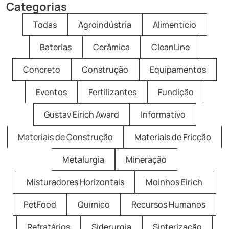
Categorias
Todas
Agroindústria
Alimentício
Baterias
Cerâmica
CleanLine
Concreto
Construção
Equipamentos
Eventos
Fertilizantes
Fundição
Gustav Eirich Award
Informativo
Materiais de Construção
Materiais de Fricção
Metalurgia
Mineração
Misturadores Horizontais
Moinhos Eirich
PetFood
Químico
Recursos Humanos
Refratários
Siderurgia
Sinterização