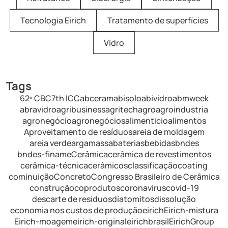
Tecnologia Eirich
Tratamento de superfícies
Vidro
Tags
62º CBC
7th ICC
abceram
abisolo
abividro
abmweek
abravidro
agribusiness
agritech
agro
agroindustria
agronegócio
agronegócios
alimenticio
alimentos
Aproveitamento de resíduos
areia de moldagem
areia verde
argamassa
baterias
bebidas
bndes
bndes-finame
Cerâmica
cerâmica de revestimentos
cerâmica-técnica
cerâmicos
classificação
coating
cominuição
Concreto
Congresso Brasileiro de Cerâmica
construção
coprodutos
coronavirus
covid-19
descarte de resíduos
diatomitos
dissolução
economia nos custos de produção
eirich
Eirich-mistura
Eirich-moagem
eirich-original
eirichbrasil
EirichGroup