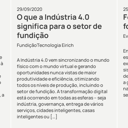
29/09/2020
2
O que a Indústria 4.0
F
significa para o setor de
f
fundição
E
Fundição
Tecnologia Eirich
En
e
es
A Indústria 4.0 vem sincronizando o mundo
 à
ex
físico com o mundo virtual e gerando
si
oportunidades nunca vistas de maior
e
de
produtividade e eficiência, otimizando
o
a 
todos os níveis de produção, incluindo o
na
setor de fundição. A transformação digital
 a
se
está ocorrendo em todas as esferas – seja
indústria, governança, entrega de vários
serviços, cidades inteligentes, casas
inteligentes ou […]