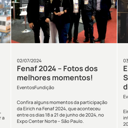
02/07/2024
0
Fenaf 2024 – Fotos dos
E
a
melhores momentos!
S
d
Eventos
Fundição
E
Confira alguns momentos da participação
da Eirich na Fenaf 2024, que aconteceu
,
Ei
entre os dias 18 a 21 de junho de 2024, no
r a
in
Expo Center Norte – São Paulo.
20