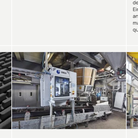
de
Ei
an
ma
qu