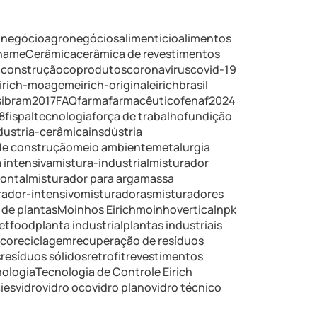
onegócio
agronegócios
alimenticio
alimentos
iname
Cerâmica
cerâmica de revestimentos
a
construção
coprodutos
coronavirus
covid-19
irich-moagem
eirich-original
eirichbrasil
ibram2017
FAQ
farma
farmacêutico
fenaf2024
8
fispaltecnologia
força de trabalho
fundição
dustria-cerâmica
insdústria
de construção
meio ambiente
metalurgia
 intensiva
mistura-industrial
misturador
zontal
misturador para argamassa
rador-intensivo
misturadoras
misturadores
de plantas
Moinhos Eirich
moinhovertical
npk
etfood
planta industrial
plantas industriais
ico
reciclagem
recuperação de resíduos
s
resíduos sólidos
retrofit
revestimentos
nologia
Tecnologia de Controle Eirich
ies
vidro
vidro oco
vidro plano
vidro técnico