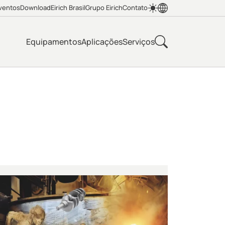
ventos
Download
Eirich Brasil
Grupo Eirich
Contato
Equipamentos
Aplicações
Serviços