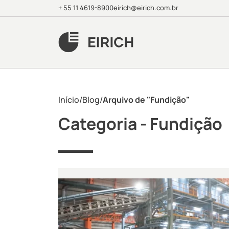
+ 55 11 4619-8900
eirich@eirich.com.br
Início
/
Blog
/
Arquivo de "Fundição"
Categoria -
Fundição