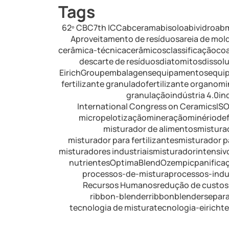
Tags
62º CBC
7th ICC
abceram
abisolo
abividro
ab
Aproveitamento de resíduos
areia de mo
cerâmica-técnica
cerâmicos
classificação
co
descarte de resíduos
diatomitos
dissol
EirichGroup
embalagens
equipamentos
equip
fertilizante granulado
fertilizante organomi
granulação
indústria 4.0
in
International Congress on Ceramics
IS
micropelotização
mineração
minériodef
misturador de alimentos
mistura
misturador para fertilizantes
misturador pa
misturadores industriais
misturadorintensivo
nutrientes
OptimaBlend
Ozempic
panifica
processos-de-mistura
processos-indus
Recursos Humanos
redução de custos
ribbon-blender
ribbonblender
separ
tecnologia de mistura
tecnologia-eirich
t