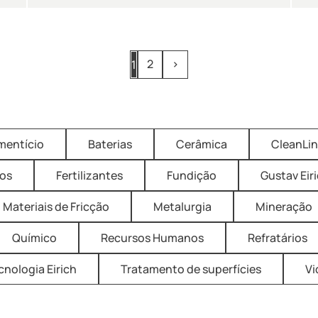
2
›
1
imentício
Baterias
Cerâmica
CleanLi
os
Fertilizantes
Fundição
Gustav Eir
Materiais de Fricção
Metalurgia
Mineração
Químico
Recursos Humanos
Refratários
cnologia Eirich
Tratamento de superfícies
Vi