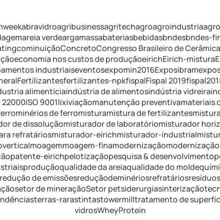
mweek
abravidro
agribusiness
agritech
agro
agroindustria
agr
ldagem
areia verde
argamassa
baterias
bebidas
bndes
bndes-f
ating
cominuição
Concreto
Congresso Brasileiro de Cerâmic
ução
economia nos custos de produção
eirich
Eirich-mistura
E
amentos industriais
eventos
expomin2016
Exposibram
expos
neral
Fertilizantes
fertilizantes-npk
fispal
Fispal 2019
fispal201
dustria alimentícia
indústria de alimentos
indústria vidreira
in
O 22000
ISO 9001
lixiviação
manutenção preventiva
materiais 
erro
minérios de ferro
mistura
mistura de fertilizantes
mistura
dor de dissolução
misturador de laboratório
misturador hori
ra refratários
misturador-eirich
misturador-industrial
mistu
vertical
moagem
moagem-fina
modernização
modernização 
ção
patente-eirich
pelotização
pesquisa & desenvolvimento
p
triais
produção
qualidade da areia
qualidade do molde
quím
redução de emissões
reduçãodeminérios
refratários
resíduo
ação
setor de mineração
Setor pet
siderurgia
sinterização
tec
endências
terras-raras
tintas
towermill
tratamento de superfic
vidros
WheyProtein