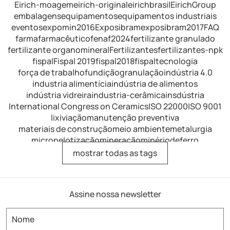
Eirich-moagem
eirich-original
eirichbrasil
EirichGroup
embalagens
equipamentos
equipamentos industriais
eventos
expomin2016
Exposibram
exposibram2017
FAQ
farma
farmacêutico
fenaf2024
fertilizante granulado
fertilizante organomineral
Fertilizantes
fertilizantes-npk
fispal
Fispal 2019
fispal2018
fispaltecnologia
força de trabalho
fundição
granulação
indústria 4.0
industria alimentícia
indústria de alimentos
indústria vidreira
industria-cerâmica
insdústria
International Congress on Ceramics
ISO 22000
ISO 9001
lixiviação
manutenção preventiva
materiais de construção
meio ambiente
metalurgia
micropelotização
mineração
minériodeferro
minérios de ferro
mistura
mistura de fertilizantes
mostrar todas as tags
mistura intensiva
mistura-industrial
misturador
misturador de alimentos
misturador de dissolução
misturador de laboratório
misturador horizontal
Assine nossa newsletter
misturador para argamassa
misturador para fertilizantes
misturador para refratários
misturador-eirich
misturador-industrial
misturador-intensivo