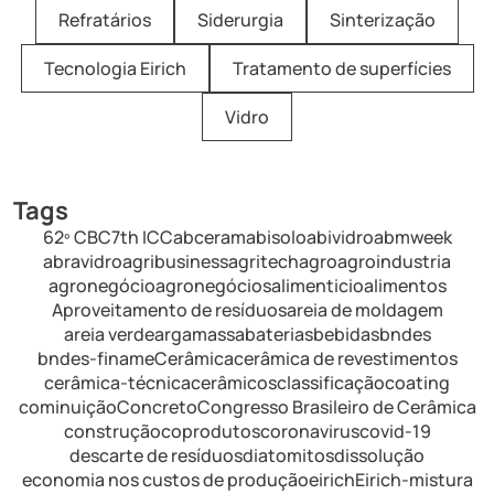
Refratários
Siderurgia
Sinterização
Tecnologia Eirich
Tratamento de superfícies
Vidro
Tags
62º CBC
7th ICC
abceram
abisolo
abividro
abmweek
abravidro
agribusiness
agritech
agro
agroindustria
agronegócio
agronegócios
alimenticio
alimentos
Aproveitamento de resíduos
areia de moldagem
areia verde
argamassa
baterias
bebidas
bndes
bndes-finame
Cerâmica
cerâmica de revestimentos
cerâmica-técnica
cerâmicos
classificação
coating
cominuição
Concreto
Congresso Brasileiro de Cerâmica
construção
coprodutos
coronavirus
covid-19
descarte de resíduos
diatomitos
dissolução
economia nos custos de produção
eirich
Eirich-mistura