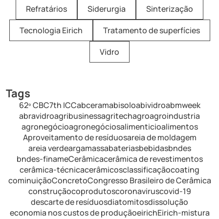
Refratários
Siderurgia
Sinterização
Tecnologia Eirich
Tratamento de superfícies
Vidro
Tags
62º CBC
7th ICC
abceram
abisolo
abividro
abmweek
abravidro
agribusiness
agritech
agro
agroindustria
agronegócio
agronegócios
alimenticio
alimentos
Aproveitamento de resíduos
areia de moldagem
areia verde
argamassa
baterias
bebidas
bndes
bndes-finame
Cerâmica
cerâmica de revestimentos
cerâmica-técnica
cerâmicos
classificação
coating
cominuição
Concreto
Congresso Brasileiro de Cerâmica
construção
coprodutos
coronavirus
covid-19
descarte de resíduos
diatomitos
dissolução
economia nos custos de produção
eirich
Eirich-mistura