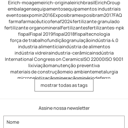
Eirich-moagem
eirich-original
eirichbrasil
EirichGroup
embalagens
equipamentos
equipamentos industriais
eventos
expomin2016
Exposibram
exposibram2017
FAQ
farma
farmacêutico
fenaf2024
fertilizante granulado
fertilizante organomineral
Fertilizantes
fertilizantes-npk
fispal
Fispal 2019
fispal2018
fispaltecnologia
força de trabalho
fundição
granulação
indústria 4.0
industria alimentícia
indústria de alimentos
indústria vidreira
industria-cerâmica
insdústria
International Congress on Ceramics
ISO 22000
ISO 9001
lixiviação
manutenção preventiva
materiais de construção
meio ambiente
metalurgia
micropelotização
mineração
minériodeferro
minérios de ferro
mistura
mistura de fertilizantes
mostrar todas as tags
mistura intensiva
mistura-industrial
misturador
misturador de alimentos
misturador de dissolução
misturador de laboratório
misturador horizontal
Assine nossa newsletter
misturador para argamassa
misturador para fertilizantes
misturador para refratários
misturador-eirich
misturador-industrial
misturador-intensivo