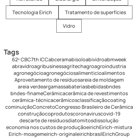
Tecnologia Eirich
Tratamento de superfícies
Vidro
Tags
62º CBC
7th ICC
abceram
abisolo
abividro
abmweek
abravidro
agribusiness
agritech
agro
agroindustria
agronegócio
agronegócios
alimenticio
alimentos
Aproveitamento de resíduos
areia de moldagem
areia verde
argamassa
baterias
bebidas
bndes
bndes-finame
Cerâmica
cerâmica de revestimentos
cerâmica-técnica
cerâmicos
classificação
coating
cominuição
Concreto
Congresso Brasileiro de Cerâmica
construção
coprodutos
coronavirus
covid-19
descarte de resíduos
diatomitos
dissolução
economia nos custos de produção
eirich
Eirich-mistura
Eirich-moagem
eirich-original
eirichbrasil
EirichGroup