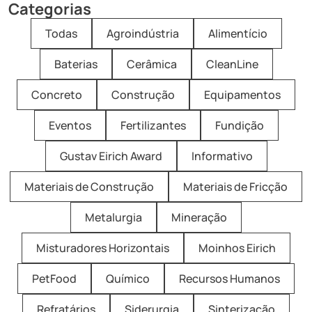
Categorias
Todas
Agroindústria
Alimentício
Baterias
Cerâmica
CleanLine
Concreto
Construção
Equipamentos
Eventos
Fertilizantes
Fundição
Gustav Eirich Award
Informativo
Materiais de Construção
Materiais de Fricção
Metalurgia
Mineração
Misturadores Horizontais
Moinhos Eirich
PetFood
Químico
Recursos Humanos
Refratários
Siderurgia
Sinterização