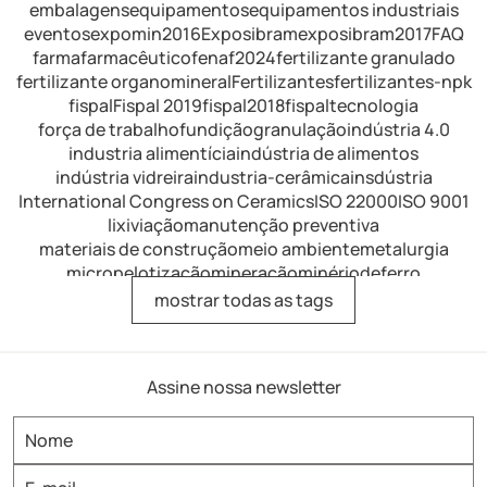
embalagens
equipamentos
equipamentos industriais
eventos
expomin2016
Exposibram
exposibram2017
FAQ
farma
farmacêutico
fenaf2024
fertilizante granulado
fertilizante organomineral
Fertilizantes
fertilizantes-npk
fispal
Fispal 2019
fispal2018
fispaltecnologia
força de trabalho
fundição
granulação
indústria 4.0
industria alimentícia
indústria de alimentos
indústria vidreira
industria-cerâmica
insdústria
International Congress on Ceramics
ISO 22000
ISO 9001
lixiviação
manutenção preventiva
materiais de construção
meio ambiente
metalurgia
micropelotização
mineração
minériodeferro
minérios de ferro
mistura
mistura de fertilizantes
mostrar todas as tags
mistura intensiva
mistura-industrial
misturador
misturador de alimentos
misturador de dissolução
misturador de laboratório
misturador horizontal
Assine nossa newsletter
misturador para argamassa
misturador para fertilizantes
misturador para refratários
misturador-eirich
misturador-industrial
misturador-intensivo
misturadoras
misturadores
misturadores industriais