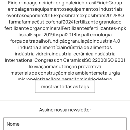
Eirich-moagem
eirich-original
eirichbrasil
EirichGroup
embalagens
equipamentos
equipamentos industriais
eventos
expomin2016
Exposibram
exposibram2017
FAQ
farma
farmacêutico
fenaf2024
fertilizante granulado
fertilizante organomineral
Fertilizantes
fertilizantes-npk
fispal
Fispal 2019
fispal2018
fispaltecnologia
força de trabalho
fundição
granulação
indústria 4.0
industria alimentícia
indústria de alimentos
indústria vidreira
industria-cerâmica
insdústria
International Congress on Ceramics
ISO 22000
ISO 9001
lixiviação
manutenção preventiva
materiais de construção
meio ambiente
metalurgia
micropelotização
mineração
minériodeferro
minérios de ferro
mistura
mistura de fertilizantes
mostrar todas as tags
mistura intensiva
mistura-industrial
misturador
misturador de alimentos
misturador de dissolução
misturador de laboratório
misturador horizontal
Assine nossa newsletter
misturador para argamassa
misturador para fertilizantes
misturador para refratários
misturador-eirich
misturador-industrial
misturador-intensivo