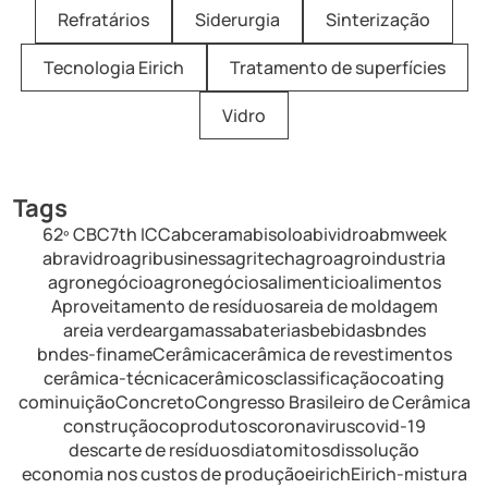
Refratários
Siderurgia
Sinterização
Tecnologia Eirich
Tratamento de superfícies
Vidro
Tags
62º CBC
7th ICC
abceram
abisolo
abividro
abmweek
abravidro
agribusiness
agritech
agro
agroindustria
agronegócio
agronegócios
alimenticio
alimentos
Aproveitamento de resíduos
areia de moldagem
areia verde
argamassa
baterias
bebidas
bndes
bndes-finame
Cerâmica
cerâmica de revestimentos
cerâmica-técnica
cerâmicos
classificação
coating
cominuição
Concreto
Congresso Brasileiro de Cerâmica
construção
coprodutos
coronavirus
covid-19
descarte de resíduos
diatomitos
dissolução
economia nos custos de produção
eirich
Eirich-mistura