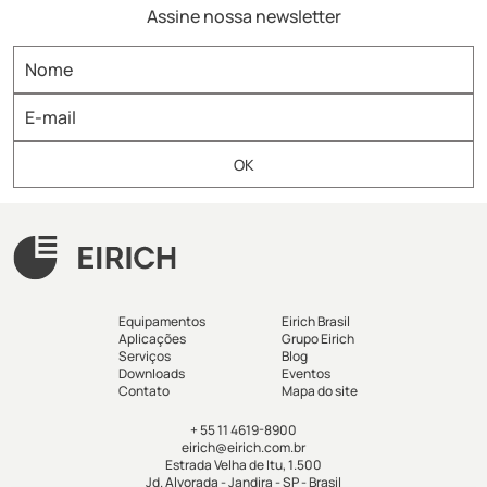
Assine nossa newsletter
misturador para argamassa
misturador para fertilizantes
misturador para refratários
misturador-eirich
misturador-industrial
misturador-intensivo
misturadoras
misturadores
misturadores industriais
misturadorintensivovertical
moagem
moagem-fina
modernização
modernização de plantas
Moinhos Eirich
moinhovertical
npk
nutrientes
OptimaBlend
Ozempic
panificação
patente-eirich
pelotização
pesquisa & desenvolvimento
petfood
planta industrial
plantas industriais
processos-de-mistura
processos-industriais
produção
qualidade da areia
qualidade do molde
químico
reciclagem
recuperação de resíduos
Recursos Humanos
Equipamentos
Eirich Brasil
redução de custos
redução de emissões
Aplicações
Grupo Eirich
reduçãodeminérios
refratários
resíduos
resíduos sólidos
Serviços
Blog
Downloads
Eventos
retrofit
revestimentos
ribbon-blender
ribbonblender
Contato
Mapa do site
separação
setor de mineração
Setor pet
siderurgia
sinterização
tecnologia
Tecnologia de Controle Eirich
+ 55 11 4619-8900
eirich@eirich.com.br
tecnologia de mistura
tecnologia-eirich
tendências
Estrada Velha de Itu, 1.500
terras-raras
tintas
towermill
tratamento de superficies
Jd. Alvorada - Jandira - SP - Brasil