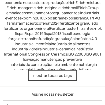
economia nos custos de produção
eirich
Eirich-mistura
Eirich-moagem
eirich-original
eirichbrasil
EirichGroup
embalagens
equipamentos
equipamentos industriais
eventos
expomin2016
Exposibram
exposibram2017
FAQ
farma
farmacêutico
fenaf2024
fertilizante granulado
fertilizante organomineral
Fertilizantes
fertilizantes-npk
fispal
Fispal 2019
fispal2018
fispaltecnologia
força de trabalho
fundição
granulação
indústria 4.0
industria alimentícia
indústria de alimentos
indústria vidreira
industria-cerâmica
insdústria
International Congress on Ceramics
ISO 22000
ISO 9001
lixiviação
manutenção preventiva
materiais de construção
meio ambiente
metalurgia
micropelotização
mineração
minériodeferro
minérios de ferro
mistura
mistura de fertilizantes
mostrar todas as tags
mistura intensiva
mistura-industrial
misturador
misturador de alimentos
misturador de dissolução
misturador de laboratório
misturador horizontal
Assine nossa newsletter
misturador para argamassa
misturador para fertilizantes
misturador para refratários
misturador-eirich