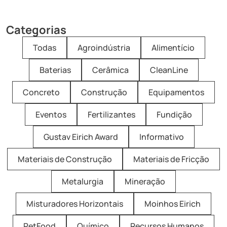
Categorias
Todas
Agroindústria
Alimentício
Baterias
Cerâmica
CleanLine
Concreto
Construção
Equipamentos
Eventos
Fertilizantes
Fundição
Gustav Eirich Award
Informativo
Materiais de Construção
Materiais de Fricção
Metalurgia
Mineração
Misturadores Horizontais
Moinhos Eirich
PetFood
Químico
Recursos Humanos