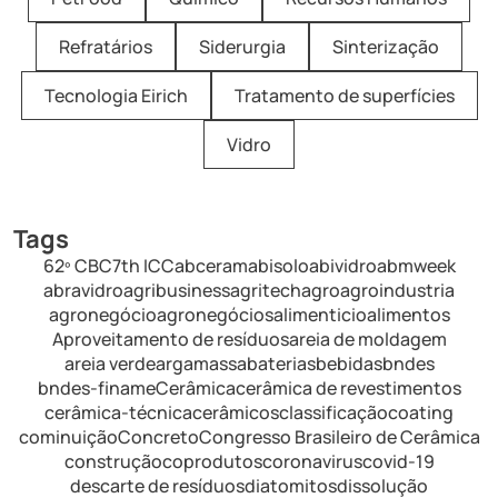
Refratários
Siderurgia
Sinterização
Tecnologia Eirich
Tratamento de superfícies
Vidro
Tags
62º CBC
7th ICC
abceram
abisolo
abividro
abmweek
abravidro
agribusiness
agritech
agro
agroindustria
agronegócio
agronegócios
alimenticio
alimentos
Aproveitamento de resíduos
areia de moldagem
areia verde
argamassa
baterias
bebidas
bndes
bndes-finame
Cerâmica
cerâmica de revestimentos
cerâmica-técnica
cerâmicos
classificação
coating
cominuição
Concreto
Congresso Brasileiro de Cerâmica
construção
coprodutos
coronavirus
covid-19
descarte de resíduos
diatomitos
dissolução