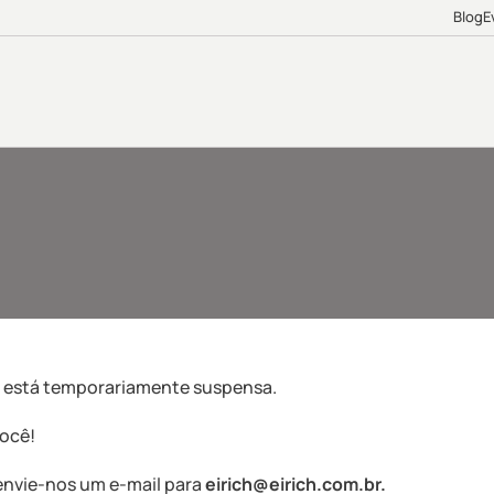
Blog
E
 está temporariamente suspensa.
ocê!
envie-nos um e-mail para
eirich@eirich.com.br
.