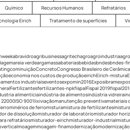
Químico
Recursos Humanos
Refratários
cnologia Eirich
Tratamento de superfícies
Vi
mweek
abravidro
agribusiness
agritech
agro
agroindustria
agr
ldagem
areia verde
argamassa
baterias
bebidas
bndes
bndes-f
ating
cominuição
Concreto
Congresso Brasileiro de Cerâmic
ução
economia nos custos de produção
eirich
Eirich-mistura
E
amentos industriais
eventos
expomin2016
Exposibram
expos
neral
Fertilizantes
fertilizantes-npk
fispal
Fispal 2019
fispal201
dustria alimentícia
indústria de alimentos
indústria vidreira
in
O 22000
ISO 9001
lixiviação
manutenção preventiva
materiais 
erro
minérios de ferro
mistura
mistura de fertilizantes
mistura
dor de dissolução
misturador de laboratório
misturador hori
ra refratários
misturador-eirich
misturador-industrial
mistu
vertical
moagem
moagem-fina
modernização
modernização 