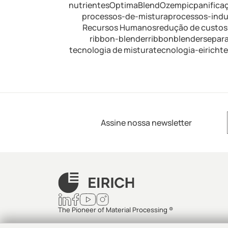
nutrientes
OptimaBlend
Ozempic
panifica
processos-de-mistura
processos-indus
Recursos Humanos
redução de custos
ribbon-blender
ribbonblender
separ
tecnologia de mistura
tecnologia-eirich
t
Assine nossa newsletter
The Pioneer of Material Processing ®