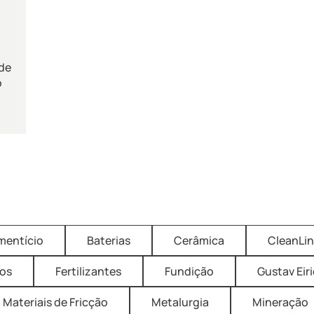
de
o
imentício
Baterias
Cerâmica
CleanLi
os
Fertilizantes
Fundição
Gustav Eir
Materiais de Fricção
Metalurgia
Mineração