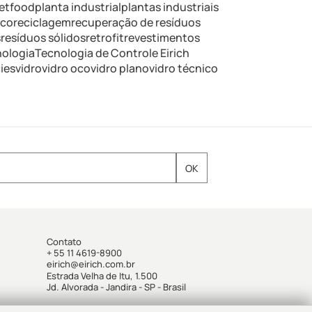
etfood
planta industrial
plantas industriais
ico
reciclagem
recuperação de resíduos
s
resíduos sólidos
retrofit
revestimentos
nologia
Tecnologia de Controle Eirich
ies
vidro
vidro oco
vidro plano
vidro técnico
Contato
+ 55 11 4619-8900
eirich@eirich.com.br
Estrada Velha de Itu, 1.500
Jd. Alvorada - Jandira - SP - Brasil