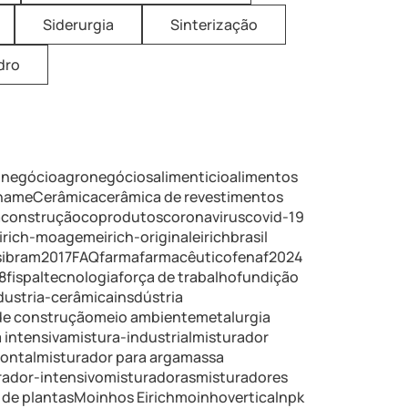
Siderurgia
Sinterização
dro
onegócio
agronegócios
alimenticio
alimentos
iname
Cerâmica
cerâmica de revestimentos
a
construção
coprodutos
coronavirus
covid-19
irich-moagem
eirich-original
eirichbrasil
ibram2017
FAQ
farma
farmacêutico
fenaf2024
8
fispaltecnologia
força de trabalho
fundição
dustria-cerâmica
insdústria
de construção
meio ambiente
metalurgia
 intensiva
mistura-industrial
misturador
zontal
misturador para argamassa
rador-intensivo
misturadoras
misturadores
de plantas
Moinhos Eirich
moinhovertical
npk