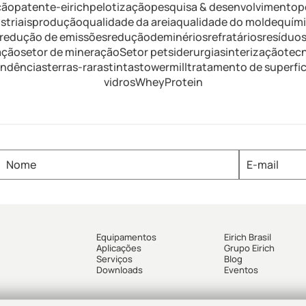
ção
patente-eirich
pelotização
pesquisa & desenvolvimento
p
triais
produção
qualidade da areia
qualidade do molde
quím
redução de emissões
reduçãodeminérios
refratários
resíduo
ação
setor de mineração
Setor pet
siderurgia
sinterização
tec
endências
terras-raras
tintas
towermill
tratamento de superfic
vidros
WheyProtein
Equipamentos
Eirich Brasil
Aplicações
Grupo Eirich
Serviços
Blog
Downloads
Eventos