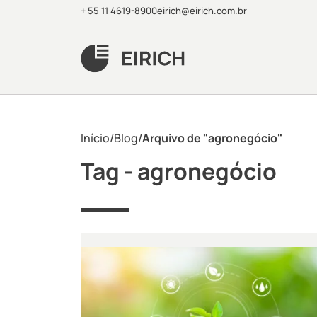
+ 55 11 4619-8900
eirich@eirich.com.br
Início
/
Blog
/
Arquivo de "agronegócio"
Tag -
agronegócio