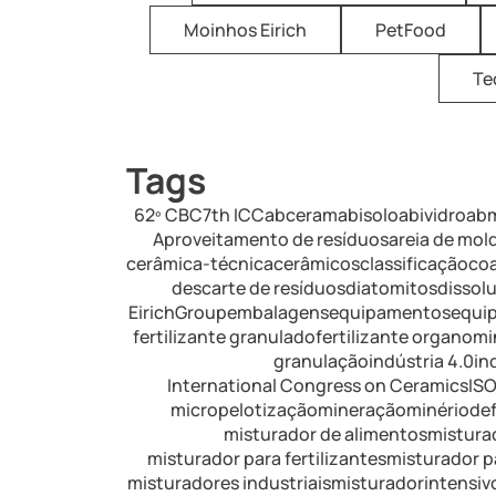
Moinhos Eirich
PetFood
Te
Tags
62º CBC
7th ICC
abceram
abisolo
abividro
ab
Aproveitamento de resíduos
areia de mo
cerâmica-técnica
cerâmicos
classificação
co
descarte de resíduos
diatomitos
dissol
EirichGroup
embalagens
equipamentos
equip
fertilizante granulado
fertilizante organomi
granulação
indústria 4.0
in
International Congress on Ceramics
IS
micropelotização
mineração
minériodef
misturador de alimentos
mistura
misturador para fertilizantes
misturador pa
misturadores industriais
misturadorintensivo