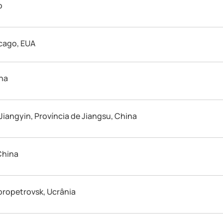
o
icago, EUA
ina
 Jiangyin, Província de Jiangsu, China
China
propetrovsk, Ucrânia