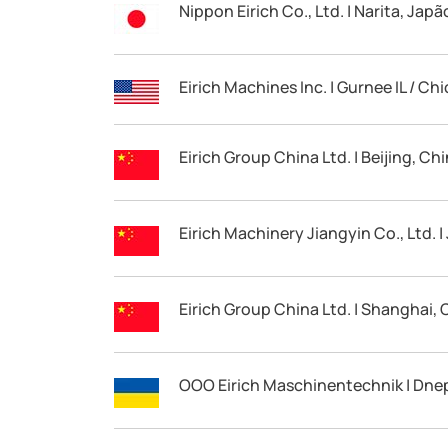
Nippon Eirich Co., Ltd. | Narita, Japã
Eirich Machines Inc. | Gurnee IL / Ch
Eirich Group China Ltd. | Beijing, Ch
Eirich Machinery Jiangyin Co., Ltd. |
Eirich Group China Ltd. | Shanghai, 
OOO Eirich Maschinentechnik | Dne