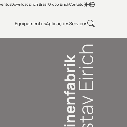
ventos
Download
Eirich Brasil
Grupo Eirich
Contato
Equipamentos
Aplicações
Serviços
Gustav Eirich
Maschinenfabrik