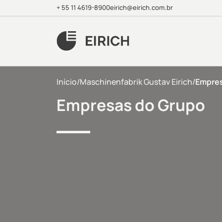
+ 55 11 4619-8900
eirich@eirich.com.br
Início
/
Maschinenfabrik Gustav Eirich
/
Empres
Empresas do Grupo