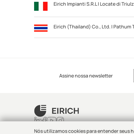
Eirich Impianti S.R.L | Locate di Triulzi
Eirich (Thailand) Co., Ltd. | Pathum 
Assine nossa newsletter
The Pioneer of Material Processing ®
Nós utilizamos cookies para entender seus h