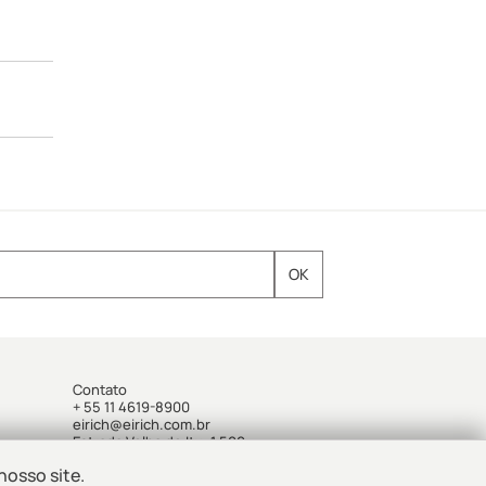
Contato
+ 55 11 4619-8900
eirich@eirich.com.br
Estrada Velha de Itu, 1.500
Jd. Alvorada - Jandira - SP - Brasil
nosso site.