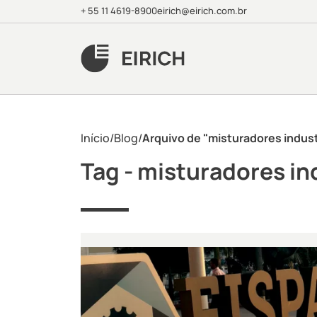
+ 55 11 4619-8900
eirich@eirich.com.br
Início
/
Blog
/
Arquivo de "misturadores indust
Tag -
misturadores ind