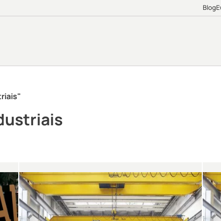
Blog
E
riais"
ustriais