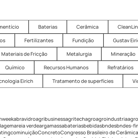
imentício
Baterias
Cerâmica
CleanLi
os
Fertilizantes
Fundição
Gustav Eir
Materiais de Fricção
Metalurgia
Mineração
Químico
Recursos Humanos
Refratários
cnologia Eirich
Tratamento de superfícies
Vi
mweek
abravidro
agribusiness
agritech
agro
agroindustria
agr
ldagem
areia verde
argamassa
baterias
bebidas
bndes
bndes-f
ating
cominuição
Concreto
Congresso Brasileiro de Cerâmic