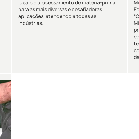
ideal de processamento de matéria-prima
Mi
para as mais diversas e desafiadoras
Ec
aplicações, atendendo a todas as
“
indústrias.
Mi
pr
co
te
c
da