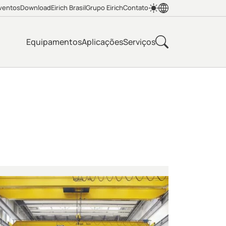
ventos
Download
Eirich Brasil
Grupo Eirich
Contato
Equipamentos
Aplicações
Serviços