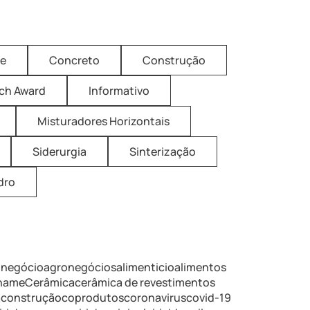
ne
Concreto
Construção
ich Award
Informativo
Misturadores Horizontais
Siderurgia
Sinterização
dro
onegócio
agronegócios
alimenticio
alimentos
iname
Cerâmica
cerâmica de revestimentos
a
construção
coprodutos
coronavirus
covid-19