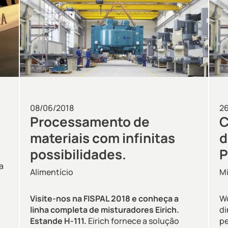
08/06/2018
26
Processamento de
C
materiais com infinitas
d
possibilidades.
P
a
Alimentício
M
Visite-nos na FISPAL 2018 e conheça a
W
linha completa de misturadores Eirich.
di
Estande H-111.
Eirich fornece a solução
pe