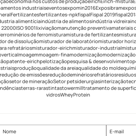
ução
economia nos custos de produção
eirich
Eirich-mistura
E
amentos industriais
eventos
expomin2016
Exposibram
expos
neral
Fertilizantes
fertilizantes-npk
fispal
Fispal 2019
fispal201
dustria alimentícia
indústria de alimentos
indústria vidreira
in
O 22000
ISO 9001
lixiviação
manutenção preventiva
materiais 
erro
minérios de ferro
mistura
mistura de fertilizantes
mistura
dor de dissolução
misturador de laboratório
misturador hori
ra refratários
misturador-eirich
misturador-industrial
mistu
vertical
moagem
moagem-fina
modernização
modernização 
ção
patente-eirich
pelotização
pesquisa & desenvolvimento
p
triais
produção
qualidade da areia
qualidade do molde
quím
redução de emissões
reduçãodeminérios
refratários
resíduo
ação
setor de mineração
Setor pet
siderurgia
sinterização
tec
endências
terras-raras
tintas
towermill
tratamento de superfic
vidros
WheyProtein