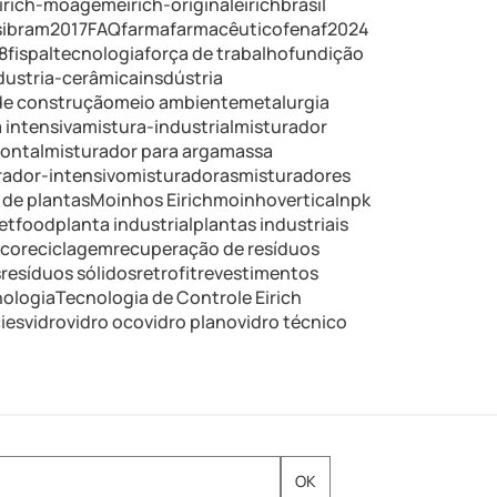
irich-moagem
eirich-original
eirichbrasil
ibram2017
FAQ
farma
farmacêutico
fenaf2024
8
fispaltecnologia
força de trabalho
fundição
dustria-cerâmica
insdústria
de construção
meio ambiente
metalurgia
 intensiva
mistura-industrial
misturador
zontal
misturador para argamassa
rador-intensivo
misturadoras
misturadores
de plantas
Moinhos Eirich
moinhovertical
npk
etfood
planta industrial
plantas industriais
ico
reciclagem
recuperação de resíduos
s
resíduos sólidos
retrofit
revestimentos
nologia
Tecnologia de Controle Eirich
ies
vidro
vidro oco
vidro plano
vidro técnico