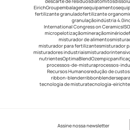
descarte de resíduos
diatomitos
dissol
EirichGroup
embalagens
equipamentos
equip
fertilizante granulado
fertilizante organomi
granulação
indústria 4.0
in
International Congress on Ceramics
IS
micropelotização
mineração
minériodef
misturador de alimentos
mistura
misturador para fertilizantes
misturador pa
misturadores industriais
misturadorintensivo
nutrientes
OptimaBlend
Ozempic
panifica
processos-de-mistura
processos-indus
Recursos Humanos
redução de custos
ribbon-blender
ribbonblender
separ
tecnologia de mistura
tecnologia-eirich
t
Assine nossa newsletter