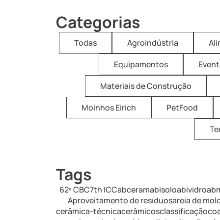
Categorias
Todas
Agroindústria
Al
Equipamentos
Event
Materiais de Construção
Moinhos Eirich
PetFood
Te
Tags
62º CBC
7th ICC
abceram
abisolo
abividro
ab
Aproveitamento de resíduos
areia de mo
cerâmica-técnica
cerâmicos
classificação
co