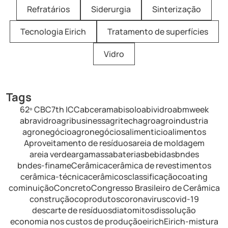
Refratários
Siderurgia
Sinterização
Tecnologia Eirich
Tratamento de superfícies
Vidro
Tags
62º CBC
7th ICC
abceram
abisolo
abividro
abmweek
abravidro
agribusiness
agritech
agro
agroindustria
agronegócio
agronegócios
alimenticio
alimentos
Aproveitamento de resíduos
areia de moldagem
areia verde
argamassa
baterias
bebidas
bndes
bndes-finame
Cerâmica
cerâmica de revestimentos
cerâmica-técnica
cerâmicos
classificação
coating
cominuição
Concreto
Congresso Brasileiro de Cerâmica
construção
coprodutos
coronavirus
covid-19
descarte de resíduos
diatomitos
dissolução
economia nos custos de produção
eirich
Eirich-mistura