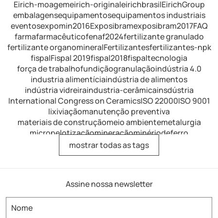
Eirich-moagem
eirich-original
eirichbrasil
EirichGroup
embalagens
equipamentos
equipamentos industriais
eventos
expomin2016
Exposibram
exposibram2017
FAQ
farma
farmacêutico
fenaf2024
fertilizante granulado
fertilizante organomineral
Fertilizantes
fertilizantes-npk
fispal
Fispal 2019
fispal2018
fispaltecnologia
força de trabalho
fundição
granulação
indústria 4.0
industria alimentícia
indústria de alimentos
indústria vidreira
industria-cerâmica
insdústria
International Congress on Ceramics
ISO 22000
ISO 9001
lixiviação
manutenção preventiva
materiais de construção
meio ambiente
metalurgia
micropelotização
mineração
minériodeferro
minérios de ferro
mistura
mistura de fertilizantes
mostrar todas as tags
mistura intensiva
mistura-industrial
misturador
misturador de alimentos
misturador de dissolução
misturador de laboratório
misturador horizontal
Assine nossa newsletter
misturador para argamassa
misturador para fertilizantes
misturador para refratários
misturador-eirich
misturador-industrial
misturador-intensivo