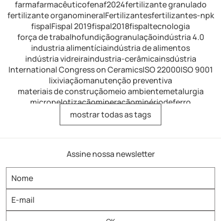
farma
farmacêutico
fenaf2024
fertilizante granulado
fertilizante organomineral
Fertilizantes
fertilizantes-npk
fispal
Fispal 2019
fispal2018
fispaltecnologia
força de trabalho
fundição
granulação
indústria 4.0
industria alimentícia
indústria de alimentos
indústria vidreira
industria-cerâmica
insdústria
International Congress on Ceramics
ISO 22000
ISO 9001
lixiviação
manutenção preventiva
materiais de construção
meio ambiente
metalurgia
micropelotização
mineração
minériodeferro
minérios de ferro
mistura
mistura de fertilizantes
mostrar todas as tags
mistura intensiva
mistura-industrial
misturador
misturador de alimentos
misturador de dissolução
misturador de laboratório
misturador horizontal
Assine nossa newsletter
misturador para argamassa
misturador para fertilizantes
misturador para refratários
misturador-eirich
misturador-industrial
misturador-intensivo
misturadoras
misturadores
misturadores industriais
misturadorintensivovertical
moagem
moagem-fina
modernização
modernização de plantas
Moinhos Eirich