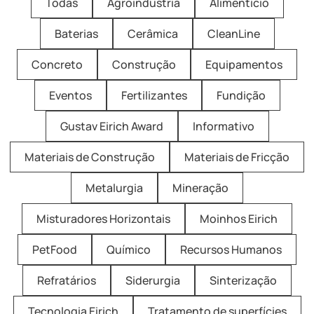
Todas
Agroindústria
Alimentício
Baterias
Cerâmica
CleanLine
Concreto
Construção
Equipamentos
Eventos
Fertilizantes
Fundição
Gustav Eirich Award
Informativo
Materiais de Construção
Materiais de Fricção
Metalurgia
Mineração
Misturadores Horizontais
Moinhos Eirich
PetFood
Químico
Recursos Humanos
Refratários
Siderurgia
Sinterização
Tecnologia Eirich
Tratamento de superfícies