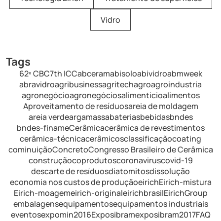
Vidro
Tags
62º CBC
7th ICC
abceram
abisolo
abividro
abmweek
abravidro
agribusiness
agritech
agro
agroindustria
agronegócio
agronegócios
alimenticio
alimentos
Aproveitamento de resíduos
areia de moldagem
areia verde
argamassa
baterias
bebidas
bndes
bndes-finame
Cerâmica
cerâmica de revestimentos
cerâmica-técnica
cerâmicos
classificação
coating
cominuição
Concreto
Congresso Brasileiro de Cerâmica
construção
coprodutos
coronavirus
covid-19
descarte de resíduos
diatomitos
dissolução
economia nos custos de produção
eirich
Eirich-mistura
Eirich-moagem
eirich-original
eirichbrasil
EirichGroup
embalagens
equipamentos
equipamentos industriais
eventos
expomin2016
Exposibram
exposibram2017
FAQ