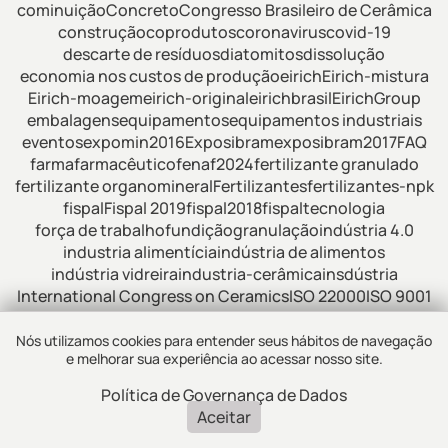
cominuição
Concreto
Congresso Brasileiro de Cerâmica
construção
coprodutos
coronavirus
covid-19
descarte de resíduos
diatomitos
dissolução
economia nos custos de produção
eirich
Eirich-mistura
Eirich-moagem
eirich-original
eirichbrasil
EirichGroup
embalagens
equipamentos
equipamentos industriais
eventos
expomin2016
Exposibram
exposibram2017
FAQ
farma
farmacêutico
fenaf2024
fertilizante granulado
fertilizante organomineral
Fertilizantes
fertilizantes-npk
fispal
Fispal 2019
fispal2018
fispaltecnologia
força de trabalho
fundição
granulação
indústria 4.0
industria alimentícia
indústria de alimentos
indústria vidreira
industria-cerâmica
insdústria
International Congress on Ceramics
ISO 22000
ISO 9001
lixiviação
manutenção preventiva
materiais de construção
meio ambiente
metalurgia
Nós utilizamos cookies para entender seus hábitos de navegação
e melhorar sua experiência ao acessar nosso site.
micropelotização
mineração
minériodeferro
minérios de ferro
mistura
mistura de fertilizantes
mostrar todas as tags
Política de Governança de Dados
mistura intensiva
mistura-industrial
misturador
Aceitar
misturador de alimentos
misturador de dissolução