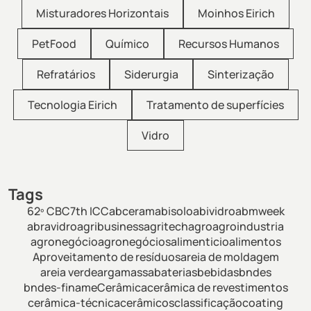
Misturadores Horizontais
Moinhos Eirich
PetFood
Químico
Recursos Humanos
Refratários
Siderurgia
Sinterização
Tecnologia Eirich
Tratamento de superfícies
Vidro
Tags
62º CBC
7th ICC
abceram
abisolo
abividro
abmweek
abravidro
agribusiness
agritech
agro
agroindustria
agronegócio
agronegócios
alimenticio
alimentos
Aproveitamento de resíduos
areia de moldagem
areia verde
argamassa
baterias
bebidas
bndes
bndes-finame
Cerâmica
cerâmica de revestimentos
cerâmica-técnica
cerâmicos
classificação
coating