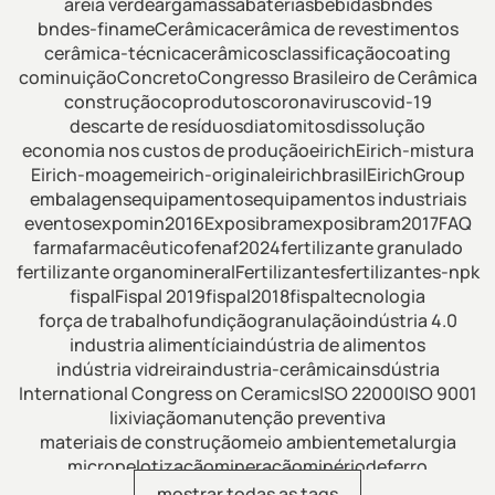
areia verde
argamassa
baterias
bebidas
bndes
bndes-finame
Cerâmica
cerâmica de revestimentos
cerâmica-técnica
cerâmicos
classificação
coating
cominuição
Concreto
Congresso Brasileiro de Cerâmica
construção
coprodutos
coronavirus
covid-19
descarte de resíduos
diatomitos
dissolução
economia nos custos de produção
eirich
Eirich-mistura
Eirich-moagem
eirich-original
eirichbrasil
EirichGroup
embalagens
equipamentos
equipamentos industriais
eventos
expomin2016
Exposibram
exposibram2017
FAQ
farma
farmacêutico
fenaf2024
fertilizante granulado
fertilizante organomineral
Fertilizantes
fertilizantes-npk
fispal
Fispal 2019
fispal2018
fispaltecnologia
força de trabalho
fundição
granulação
indústria 4.0
industria alimentícia
indústria de alimentos
indústria vidreira
industria-cerâmica
insdústria
International Congress on Ceramics
ISO 22000
ISO 9001
lixiviação
manutenção preventiva
materiais de construção
meio ambiente
metalurgia
micropelotização
mineração
minériodeferro
minérios de ferro
mistura
mistura de fertilizantes
mostrar todas as tags