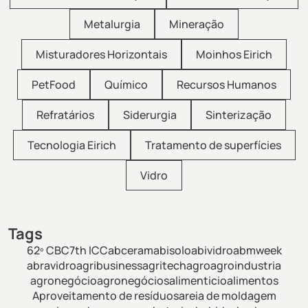
Metalurgia
Mineração
Misturadores Horizontais
Moinhos Eirich
PetFood
Químico
Recursos Humanos
Refratários
Siderurgia
Sinterização
Tecnologia Eirich
Tratamento de superfícies
Vidro
Tags
62º CBC
7th ICC
abceram
abisolo
abividro
abmweek
abravidro
agribusiness
agritech
agro
agroindustria
agronegócio
agronegócios
alimenticio
alimentos
Aproveitamento de resíduos
areia de moldagem