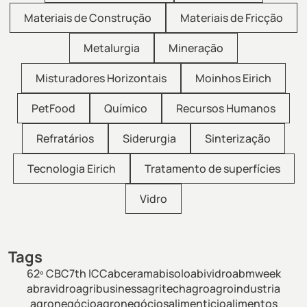
Materiais de Construção
Materiais de Fricção
Metalurgia
Mineração
Misturadores Horizontais
Moinhos Eirich
PetFood
Químico
Recursos Humanos
Refratários
Siderurgia
Sinterização
Tecnologia Eirich
Tratamento de superfícies
Vidro
Tags
62º CBC
7th ICC
abceram
abisolo
abividro
abmweek
abravidro
agribusiness
agritech
agro
agroindustria
agronegócio
agronegócios
alimenticio
alimentos