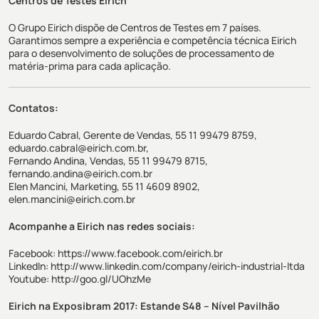
Centros de Testes Eirich
O Grupo Eirich dispõe de Centros de Testes em 7 países.
Garantimos sempre a experiência e competência técnica Eirich
para o desenvolvimento de soluções de processamento de
matéria-prima para cada aplicação.
Contatos:
Eduardo Cabral, Gerente de Vendas, 55 11 99479 8759,
eduardo.cabral@eirich.com.br,
Fernando Andina, Vendas, 55 11 99479 8715,
fernando.andina@eirich.com.br
Elen Mancini, Marketing, 55 11 4609 8902,
elen.mancini@eirich.com.br
Acompanhe a Eirich nas redes sociais:
Facebook:
https://www.facebook.com/eirich.br
LinkedIn:
http://www.linkedin.com/company/eirich-industrial-ltda
Youtube:
http://goo.gl/UOhzMe
Eirich na
Exposibram 2017
: Estande S48 – Nível Pavilhão