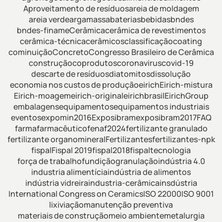
Aproveitamento de resíduos
areia de moldagem
areia verde
argamassa
baterias
bebidas
bndes
bndes-finame
Cerâmica
cerâmica de revestimentos
cerâmica-técnica
cerâmicos
classificação
coating
cominuição
Concreto
Congresso Brasileiro de Cerâmica
construção
coprodutos
coronavirus
covid-19
descarte de resíduos
diatomitos
dissolução
economia nos custos de produção
eirich
Eirich-mistura
Eirich-moagem
eirich-original
eirichbrasil
EirichGroup
embalagens
equipamentos
equipamentos industriais
eventos
expomin2016
Exposibram
exposibram2017
FAQ
farma
farmacêutico
fenaf2024
fertilizante granulado
fertilizante organomineral
Fertilizantes
fertilizantes-npk
fispal
Fispal 2019
fispal2018
fispaltecnologia
força de trabalho
fundição
granulação
indústria 4.0
industria alimentícia
indústria de alimentos
indústria vidreira
industria-cerâmica
insdústria
International Congress on Ceramics
ISO 22000
ISO 9001
lixiviação
manutenção preventiva
materiais de construção
meio ambiente
metalurgia