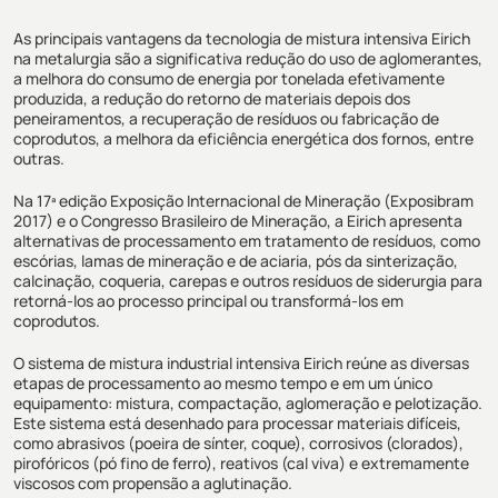
As principais vantagens da tecnologia de mistura intensiva Eirich
na metalurgia são a significativa redução do uso de aglomerantes,
a melhora do consumo de energia por tonelada efetivamente
produzida, a redução do retorno de materiais depois dos
peneiramentos, a recuperação de resíduos ou fabricação de
coprodutos, a melhora da eficiência energética dos fornos, entre
outras.
Na 17ª edição Exposição Internacional de Mineração (
Exposibram
2017
) e o Congresso Brasileiro de Mineração, a Eirich apresenta
alternativas de processamento em tratamento de resíduos, como
escórias, lamas de mineração e de aciaria, pós da sinterização,
calcinação, coqueria, carepas e outros resíduos de siderurgia para
retorná-los ao processo principal ou transformá-los em
coprodutos.
O sistema de mistura industrial intensiva Eirich reúne as diversas
etapas de processamento ao mesmo tempo e em um único
equipamento: mistura, compactação, aglomeração e pelotização.
Este sistema está desenhado para processar materiais difíceis,
como abrasivos (poeira de sínter, coque), corrosivos (clorados),
pirofóricos (pó fino de ferro), reativos (cal viva) e extremamente
viscosos com propensão a aglutinação.