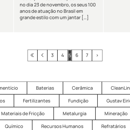
no dia 23 de novembro, os seus 100
anos de atuação no Brasil em
grande estilo com um jantar […]
3
4
6
7
›
5
imentício
Baterias
Cerâmica
CleanLi
os
Fertilizantes
Fundição
Gustav Eir
Materiais de Fricção
Metalurgia
Mineração
Químico
Recursos Humanos
Refratários