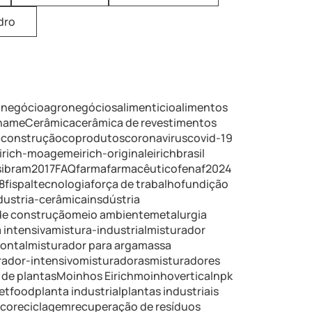
dro
onegócio
agronegócios
alimenticio
alimentos
iname
Cerâmica
cerâmica de revestimentos
a
construção
coprodutos
coronavirus
covid-19
irich-moagem
eirich-original
eirichbrasil
ibram2017
FAQ
farma
farmacêutico
fenaf2024
8
fispaltecnologia
força de trabalho
fundição
dustria-cerâmica
insdústria
de construção
meio ambiente
metalurgia
 intensiva
mistura-industrial
misturador
zontal
misturador para argamassa
rador-intensivo
misturadoras
misturadores
de plantas
Moinhos Eirich
moinhovertical
npk
etfood
planta industrial
plantas industriais
ico
reciclagem
recuperação de resíduos