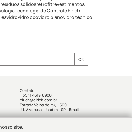
s
resíduos sólidos
retrofit
revestimentos
nologia
Tecnologia de Controle Eirich
ies
vidro
vidro oco
vidro plano
vidro técnico
Contato
+ 55 11 4619-8900
eirich@eirich.com.br
Estrada Velha de Itu, 1.500
Jd. Alvorada - Jandira - SP - Brasil
nosso site.
Mapa do site
Política de Privacidade