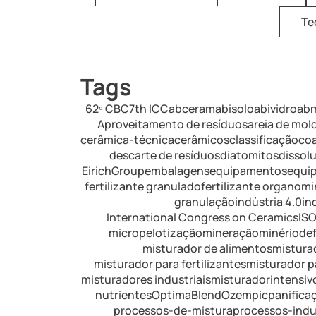
Te
Tags
62º CBC
7th ICC
abceram
abisolo
abividro
ab
Aproveitamento de resíduos
areia de mo
cerâmica-técnica
cerâmicos
classificação
co
descarte de resíduos
diatomitos
dissol
EirichGroup
embalagens
equipamentos
equip
fertilizante granulado
fertilizante organomi
granulação
indústria 4.0
in
International Congress on Ceramics
IS
micropelotização
mineração
minériodef
misturador de alimentos
mistura
misturador para fertilizantes
misturador pa
misturadores industriais
misturadorintensivo
nutrientes
OptimaBlend
Ozempic
panifica
processos-de-mistura
processos-indus