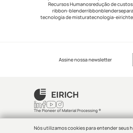
Recursos Humanos
redução de custos
ribbon-blender
ribbonblender
separ
tecnologia de mistura
tecnologia-eirich
t
Assine nossa newsletter
The Pioneer of Material Processing ®
Nós utilizamos cookies para entender seus h
© Eirich Industrial Ltda. Todos os direitos reservados.