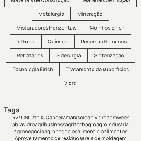
Materiais de Construção
Materiais de Fricção
Metalurgia
Mineração
Misturadores Horizontais
Moinhos Eirich
PetFood
Químico
Recursos Humanos
Refratários
Siderurgia
Sinterização
Tecnologia Eirich
Tratamento de superfícies
Vidro
Tags
62º CBC
7th ICC
abceram
abisolo
abividro
abmweek
abravidro
agribusiness
agritech
agro
agroindustria
agronegócio
agronegócios
alimenticio
alimentos
Aproveitamento de resíduos
areia de moldagem