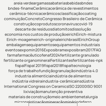
areia verde
argamassa
baterias
bebidas
bndes
bndes-finame
Cerâmica
cerâmica de revestimentos
cerâmica-técnica
cerâmicos
classificação
coating
cominuição
Concreto
Congresso Brasileiro de Cerâmica
construção
coprodutos
coronavirus
covid-19
descarte de resíduos
diatomitos
dissolução
economia nos custos de produção
eirich
Eirich-mistura
Eirich-moagem
eirich-original
eirichbrasil
EirichGroup
embalagens
equipamentos
equipamentos industriais
eventos
expomin2016
Exposibram
exposibram2017
FAQ
farma
farmacêutico
fenaf2024
fertilizante granulado
fertilizante organomineral
Fertilizantes
fertilizantes-npk
fispal
Fispal 2019
fispal2018
fispaltecnologia
força de trabalho
fundição
granulação
indústria 4.0
industria alimentícia
indústria de alimentos
indústria vidreira
industria-cerâmica
insdústria
International Congress on Ceramics
ISO 22000
ISO 9001
lixiviação
manutenção preventiva
materiais de construção
meio ambiente
metalurgia
micropelotização
mineração
minériodeferro