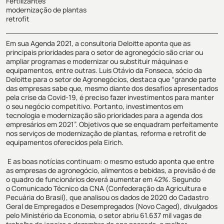
Fertilizantes
modernização de plantas
retrofit
Em sua Agenda 2021, a consultoria Deloitte aponta que as
principais prioridades para o setor de agronegócio são criar ou
ampliar programas e modernizar ou substituir máquinas e
equipamentos, entre outras.
Luis
Otávio da Fonseca, sócio da
Deloitte para o setor de Agronegócios, destaca que “grande parte
das empresas s
abe que, mesmo diante dos desafios apresentados
pela crise da Covid-19, é preciso fazer investimentos para manter
o seu negócio competitivo. Portanto, investimentos em
tecnologia e modernização são prioridades para a agenda dos
empresários em 2021
”.
Objetivos que se enquadram perfeitamente
nos serviços de modernização de plantas, reforma e
retrofit
de
equipamentos oferecidos pela Eirich.
E as boas notícias continuam: o
mesmo estudo aponta que
entre
as empresas de agronegócio, alimentos e bebidas, a previsão é de
o quadro de funcionários deverá aumentar em 42%.
Segundo
o
Comunicado Técnico da
CNA (
Confederação da Agricultura e
Pecuária do Brasil
)
, que analisou os dados
de 2020
do Cadastro
Geral de Empregados e Desempregados (Novo
Caged
), divulgados
pelo Ministério da Economia
,
o setor abriu 61.637 mil vagas de