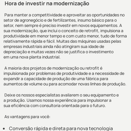
Hora de investir na modernização
Para manter a competitividade
e aproveitar as oportunidades no
setor de agronegócio e de fertilizantes
,
insumo básico para o
setor,
nem sempre é preciso investir em novos equipamentos. A
sua modernização, que inclui o conceito de
retrofit
, impulsiona a
produtividade em menor tempo e com custo menor, tudo de forma
relativamente rápida e fácil. M
uitas das máquinas usadas pelas
empresas industriais ainda não atingiram sua idade de
depreciação e
muitas vezes não
se justifica o investimento
em
uma nova planta industrial.
A maioria dos projetos
de modernização ou
retrofit
é
impulsionada por problemas de
produtividade
e a necessidade de
expandir a capacidade de produção de uma fábrica para
aumentos de volume ou para acomodar novas linhas de produção.
Deixe os
nossos
especialistas
avaliarem o seu equipamento e
a
produção.
Usamos nossa experiência para
impulsionar a
sua
eficiência com consultoria orientada para o futuro
.
As vantagens para você:
Conversão rápida e direta para nova tecnologia