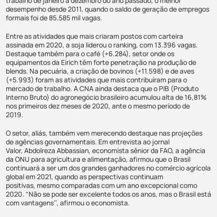
trabalho de janeiro a dezembro do ano passado, o melhor
desempenho desde 2011, quando o saldo de geração de empregos
formais foi de 85.585 mil vagas.
Entre as atividades que mais criaram postos com carteira
assinada em 2020, a soja liderou o ranking, com 13.396 vagas.
Destaque também para o café (+6.284)
, setor onde os
equipamentos da Eirich têm forte penetração
na produção de
blends
. Na pecuária, a criação de bovinos (+11.598) e de aves
(+5.993) foram as atividades que mais contribuíram para o
mercado de trabalho.
A CNA ainda destaca que o PIB (Produto
Interno Bruto) do agronegócio brasileiro acumulou
alta
de 16,81%
nos primeiros dez meses de 2020, ante o mesmo período de
2019.
O setor, aliás, também vem merecendo destaque nas projeções
de agências governamentais. Em entrevista ao jornal
Valor,
Abdolreza
Abbassian
, economista sênior da FAO, a agência
da ONU para agricultura e
alimentação
,
afirmou que o
Brasil
continuará a ser um dos grandes ganhadores no comércio agrícola
global em 2021
, quando
as perspectivas continuam
positivas,
mesmo comparadas com um ano excepcional como
2020. “Não se pode ser excelente todos os anos, mas o Brasil está
com vantagens’’, afirmou o economista.