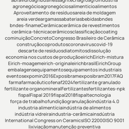
abravidro
agribusiness
agritech
agro
agroindustria
agronegócio
agronegócios
alimenticio
alimentos
Aproveitamento de resíduos
areia de moldagem
areia verde
argamassa
baterias
bebidas
bndes
bndes-finame
Cerâmica
cerâmica de revestimentos
cerâmica-técnica
cerâmicos
classificação
coating
cominuição
Concreto
Congresso Brasileiro de Cerâmica
construção
coprodutos
coronavirus
covid-19
descarte de resíduos
diatomitos
dissolução
economia nos custos de produção
eirich
Eirich-mistura
Eirich-moagem
eirich-original
eirichbrasil
EirichGroup
embalagens
equipamentos
equipamentos industriais
eventos
expomin2016
Exposibram
exposibram2017
FAQ
farma
farmacêutico
fenaf2024
fertilizante granulado
fertilizante organomineral
Fertilizantes
fertilizantes-npk
fispal
Fispal 2019
fispal2018
fispaltecnologia
força de trabalho
fundição
granulação
indústria 4.0
industria alimentícia
indústria de alimentos
indústria vidreira
industria-cerâmica
insdústria
International Congress on Ceramics
ISO 22000
ISO 9001
lixiviação
manutenção preventiva