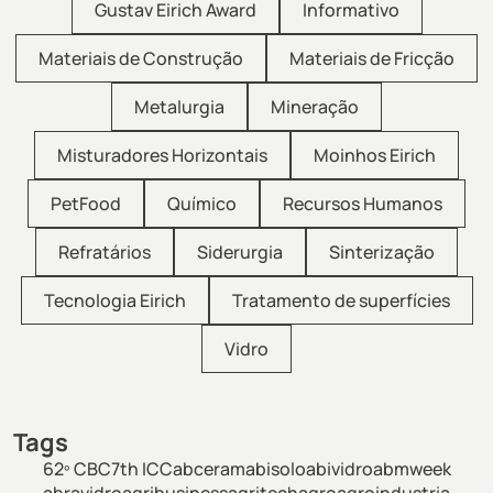
Gustav Eirich Award
Informativo
Materiais de Construção
Materiais de Fricção
Metalurgia
Mineração
Misturadores Horizontais
Moinhos Eirich
PetFood
Químico
Recursos Humanos
Refratários
Siderurgia
Sinterização
Tecnologia Eirich
Tratamento de superfícies
Vidro
Tags
62º CBC
7th ICC
abceram
abisolo
abividro
abmweek