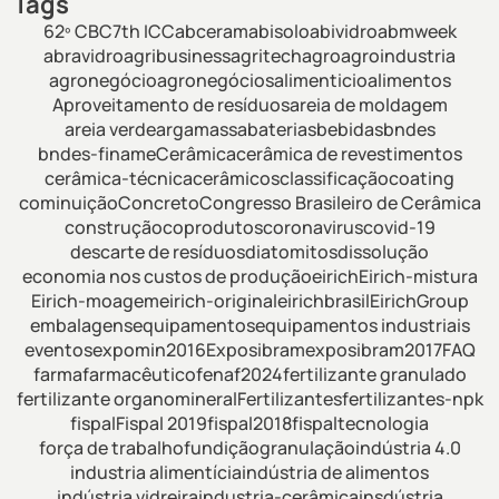
Tags
62º CBC
7th ICC
abceram
abisolo
abividro
abmweek
abravidro
agribusiness
agritech
agro
agroindustria
agronegócio
agronegócios
alimenticio
alimentos
Aproveitamento de resíduos
areia de moldagem
areia verde
argamassa
baterias
bebidas
bndes
bndes-finame
Cerâmica
cerâmica de revestimentos
cerâmica-técnica
cerâmicos
classificação
coating
cominuição
Concreto
Congresso Brasileiro de Cerâmica
construção
coprodutos
coronavirus
covid-19
descarte de resíduos
diatomitos
dissolução
economia nos custos de produção
eirich
Eirich-mistura
Eirich-moagem
eirich-original
eirichbrasil
EirichGroup
embalagens
equipamentos
equipamentos industriais
eventos
expomin2016
Exposibram
exposibram2017
FAQ
farma
farmacêutico
fenaf2024
fertilizante granulado
fertilizante organomineral
Fertilizantes
fertilizantes-npk
fispal
Fispal 2019
fispal2018
fispaltecnologia
força de trabalho
fundição
granulação
indústria 4.0
industria alimentícia
indústria de alimentos
indústria vidreira
industria-cerâmica
insdústria