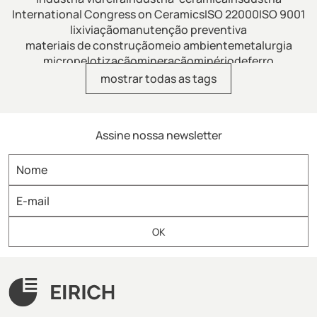
International Congress on Ceramics
ISO 22000
ISO 9001
lixiviação
manutenção preventiva
materiais de construção
meio ambiente
metalurgia
micropelotização
mineração
minériodeferro
minérios de ferro
mistura
mistura de fertilizantes
mostrar todas as tags
mistura intensiva
mistura-industrial
misturador
misturador de alimentos
misturador de dissolução
misturador de laboratório
misturador horizontal
Assine nossa newsletter
misturador para argamassa
misturador para fertilizantes
misturador para refratários
misturador-eirich
misturador-industrial
misturador-intensivo
misturadoras
misturadores
misturadores industriais
misturadorintensivovertical
moagem
moagem-fina
modernização
modernização de plantas
Moinhos Eirich
moinhovertical
npk
nutrientes
OptimaBlend
Ozempic
panificação
patente-eirich
pelotização
pesquisa & desenvolvimento
petfood
planta industrial
plantas industriais
processos-de-mistura
processos-industriais
produção
qualidade da areia
qualidade do molde
químico
reciclagem