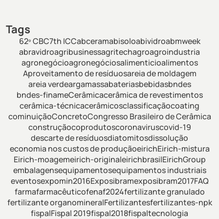
Tags
62º CBC
7th ICC
abceram
abisolo
abividro
abmweek
abravidro
agribusiness
agritech
agro
agroindustria
agronegócio
agronegócios
alimenticio
alimentos
Aproveitamento de resíduos
areia de moldagem
areia verde
argamassa
baterias
bebidas
bndes
bndes-finame
Cerâmica
cerâmica de revestimentos
cerâmica-técnica
cerâmicos
classificação
coating
cominuição
Concreto
Congresso Brasileiro de Cerâmica
construção
coprodutos
coronavirus
covid-19
descarte de resíduos
diatomitos
dissolução
economia nos custos de produção
eirich
Eirich-mistura
Eirich-moagem
eirich-original
eirichbrasil
EirichGroup
embalagens
equipamentos
equipamentos industriais
eventos
expomin2016
Exposibram
exposibram2017
FAQ
farma
farmacêutico
fenaf2024
fertilizante granulado
fertilizante organomineral
Fertilizantes
fertilizantes-npk
fispal
Fispal 2019
fispal2018
fispaltecnologia