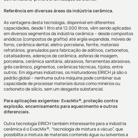
Referência em diversas áreas da indústria cerâmica.
As vantagens desta tecnologia, disponível em diferentes
capacidades, desde 1 litro até 12.000 litros, vêm sendo aplicadas
em diversos segmentos da indústria cerâmica – desde compostos
anódicos (compostos de grafite) até argila expandida, móveis de
forno, cerâmica dental, eletro-porcelana, ferrite, materiais
refratários, granulados para fabricação de aditivos, carbonetos,
catalisadores, adereços de cerâmica, esferas de moagem,
porcelana, cerâmica sanitária, abrasivos, ferramentas abrasivas,
grês cerâmico, pigmentos, cerâmicas técnicas, tijolos, entre
outros. Em algumas indústrias, os misturadores EIRICH já são o
padrão global – nenhuma outra máquina pode combinar sua
capacidade de processar materiais duros como minérios ou
carboneto de silício, sem um desgaste substancial.
Para aplicações exigentes: EvacMix®, proteção contra
explosão, encamisamento para aquecimento e outros
diferenciais.
Outra tecnologia EIRICH também interessante para a indústria
cerâmica é o EvacMix®, “tecnologia de mistura a vácuo”, que
possibilita a mistura de materiais contendo água ou solventes a