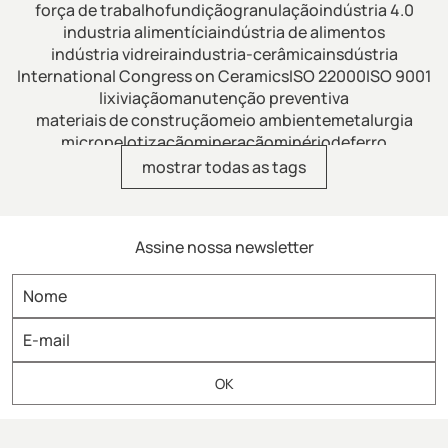
força de trabalho
fundição
granulação
indústria 4.0
industria alimentícia
indústria de alimentos
indústria vidreira
industria-cerâmica
insdústria
International Congress on Ceramics
ISO 22000
ISO 9001
lixiviação
manutenção preventiva
materiais de construção
meio ambiente
metalurgia
micropelotização
mineração
minériodeferro
minérios de ferro
mistura
mistura de fertilizantes
mostrar todas as tags
mistura intensiva
mistura-industrial
misturador
misturador de alimentos
misturador de dissolução
misturador de laboratório
misturador horizontal
Assine nossa newsletter
misturador para argamassa
misturador para fertilizantes
misturador para refratários
misturador-eirich
misturador-industrial
misturador-intensivo
misturadoras
misturadores
misturadores industriais
misturadorintensivovertical
moagem
moagem-fina
modernização
modernização de plantas
Moinhos Eirich
moinhovertical
npk
nutrientes
OptimaBlend
Ozempic
panificação
patente-eirich
pelotização
pesquisa & desenvolvimento
petfood
planta industrial