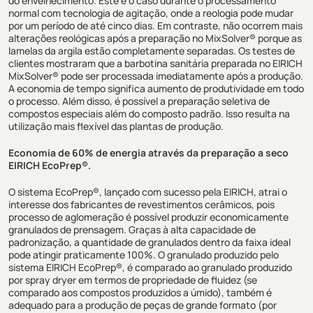
do envelhecimento. Este é o caso durante o processamento
normal com tecnologia de agitação, onde a reologia pode mudar
por um período de até cinco dias. Em contraste, não ocorrem mais
alterações reológicas após a preparação no MixSolver® porque as
lamelas da argila estão completamente separadas. Os testes de
clientes mostraram que a barbotina sanitária preparada no EIRICH
MixSolver® pode ser processada imediatamente após a produção.
A economia de tempo significa aumento de produtividade em todo
o processo. Além disso, é possível a preparação seletiva de
compostos especiais além do composto padrão. Isso resulta na
utilização mais flexível das plantas de produção.
Economia de 60% de energia através da preparação a seco
EIRICH EcoPrep®.
O sistema EcoPrep®, lançado com sucesso pela EIRICH, atrai o
interesse dos fabricantes de revestimentos cerâmicos, pois
processo de aglomeração é possível produzir economicamente
granulados de prensagem. Graças à alta capacidade de
padronização, a quantidade de granulados dentro da faixa ideal
pode atingir praticamente 100%. O granulado produzido pelo
sistema EIRICH EcoPrep®, é comparado ao granulado produzido
por spray dryer em termos de propriedade de fluidez (se
comparado aos compostos produzidos a úmido), também é
adequado para a produção de peças de grande formato (por