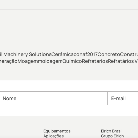
il Machinery Solutions
Cerâmica
conaf2017
Concreto
Constr
neração
Moagem
moldagem
Químico
Refratários
Refratários V
Equipamentos
Eirich Brasil
Aplicações
Grupo Eirich