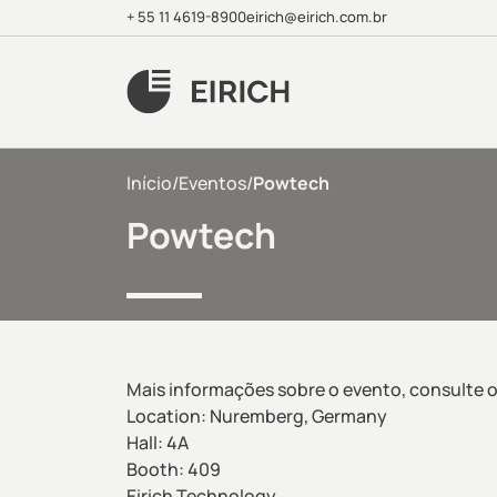
+ 55 11 4619-8900
eirich@eirich.com.br
Início
/
Eventos
/
Powtech
Powtech
Mais informações sobre o evento, consulte o
Location: Nuremberg, Germany
Hall: 4A
Booth: 409
Eirich Technology