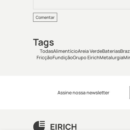
Tags
Todas
Alimentício
Areia Verde
Baterias
Braz
Fricção
Fundição
Grupo Eirich
Metalurgia
Mi
Assine nossa newsletter