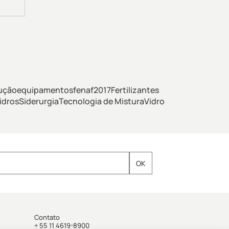
ução
equipamentos
fenaf2017
Fertilizantes
idros
Siderurgia
Tecnologia de Mistura
Vidro
Contato
+ 55 11 4619-8900