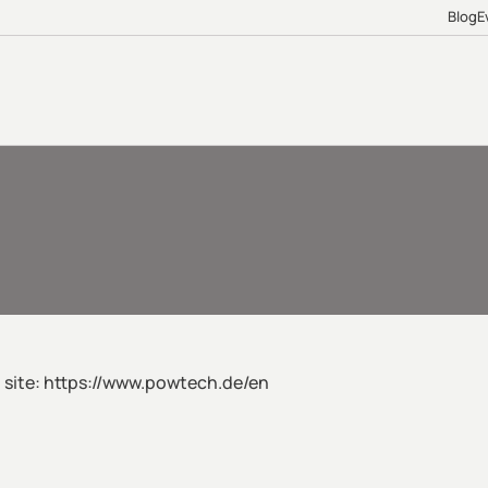
Blog
E
 site: https://www.powtech.de/en