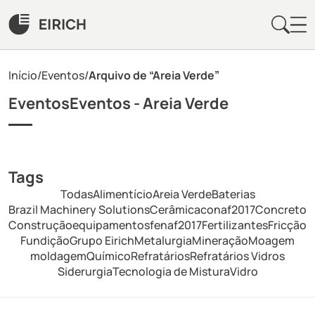
Início
/
Eventos
/
Arquivo de “Areia Verde”
EventosEventos -
Areia Verde
Tags
Todas
Alimentício
Areia Verde
Baterias
Brazil Machinery Solutions
Cerâmica
conaf2017
Concreto
Construção
equipamentos
fenaf2017
Fertilizantes
Fricção
Fundição
Grupo Eirich
Metalurgia
Mineração
Moagem
moldagem
Químico
Refratários
Refratários Vidros
Siderurgia
Tecnologia de Mistura
Vidro