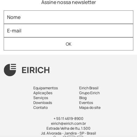
Assine nossa newsletter
Equipamentos
Eirich Brasil
Aplicações
Grupo Eirich
Serviços
Blog
Downloads
Eventos
Contato
Mapa do site
+ 55 11 4619-8900
eirich@eirich.com.br
Estrada Velha de Itu, 1.500
Jd. Alvorada - Jandira - SP - Brasil