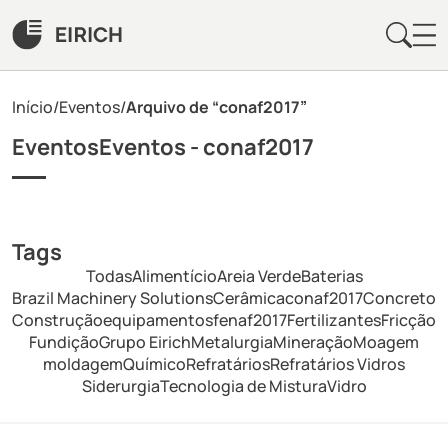
Início
/
Eventos
/
Arquivo de “conaf2017”
EventosEventos -
conaf2017
Tags
Todas
Alimentício
Areia Verde
Baterias
Brazil Machinery Solutions
Cerâmica
conaf2017
Concreto
Construção
equipamentos
fenaf2017
Fertilizantes
Fricção
Fundição
Grupo Eirich
Metalurgia
Mineração
Moagem
moldagem
Químico
Refratários
Refratários Vidros
Siderurgia
Tecnologia de Mistura
Vidro