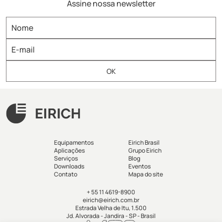
Assine nossa newsletter
Equipamentos
Eirich Brasil
Aplicações
Grupo Eirich
Serviços
Blog
Downloads
Eventos
Contato
Mapa do site
+ 55 11 4619-8900
eirich@eirich.com.br
Estrada Velha de Itu, 1.500
Jd. Alvorada - Jandira - SP - Brasil