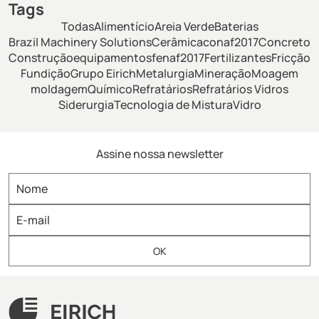
Tags
Todas
Alimentício
Areia Verde
Baterias
Brazil Machinery Solutions
Cerâmica
conaf2017
Concreto
Construção
equipamentos
fenaf2017
Fertilizantes
Fricção
Fundição
Grupo Eirich
Metalurgia
Mineração
Moagem
moldagem
Químico
Refratários
Refratários Vidros
Siderurgia
Tecnologia de Mistura
Vidro
Assine nossa newsletter