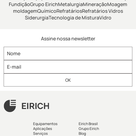
Fundição
Grupo Eirich
Metalurgia
Mineração
Moagem
moldagem
Químico
Refratários
Refratários Vidros
Siderurgia
Tecnologia de Mistura
Vidro
Assine nossa newsletter
Equipamentos
Eirich Brasil
Aplicações
Grupo Eirich
Serviços
Blog