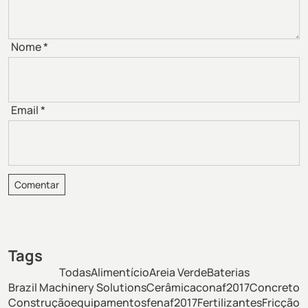
Nome
*
Email
*
Tags
Todas
Alimentício
Areia Verde
Baterias
Brazil Machinery Solutions
Cerâmica
conaf2017
Concreto
Construção
equipamentos
fenaf2017
Fertilizantes
Fricção