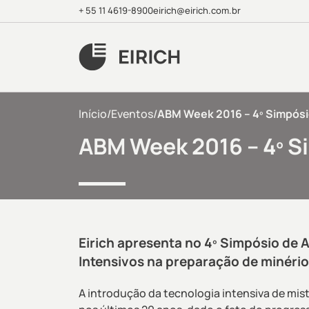
+ 55 11 4619-8900
eirich@eirich.com.br
Início
/
Eventos
/
ABM Week 2016 – 4º Simpós
ABM Week 2016 – 4º 
Eirich apresenta no 4º Simpósio de
Intensivos na preparação de minérios
A introdução da tecnologia intensiva de mistu