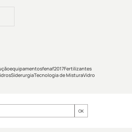
ução
equipamentos
fenaf2017
Fertilizantes
idros
Siderurgia
Tecnologia de Mistura
Vidro