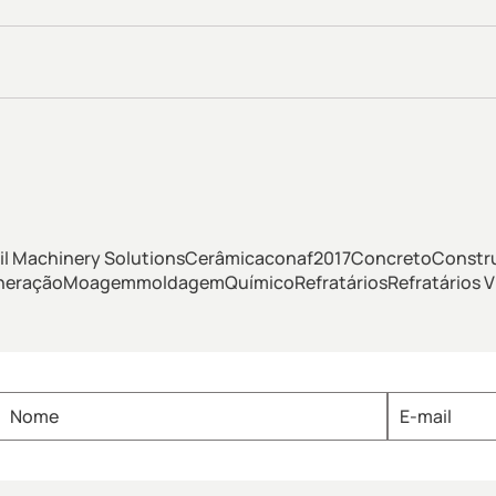
il Machinery Solutions
Cerâmica
conaf2017
Concreto
Constr
neração
Moagem
moldagem
Químico
Refratários
Refratários V