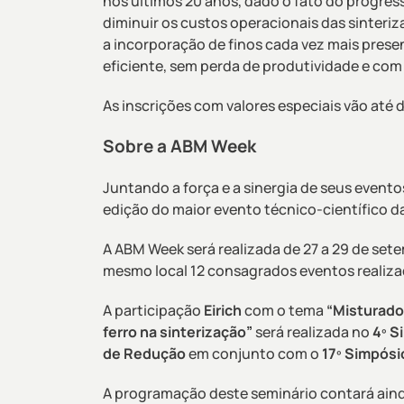
nos últimos 20 anos, dado o fato do progres
diminuir os custos operacionais das sinteriza
a incorporação de finos cada vez mais pre
eficiente, sem perda de produtividade e co
As inscrições com valores especiais vão até d
Sobre a ABM Week
Juntando a força e a sinergia de seus evento
edição do maior evento técnico-científico da
A ABM Week será realizada de 27 a 29 de set
mesmo local 12 consagrados eventos realiza
A participação
Eirich
com o tema
“Misturado
ferro na sinterização”
será realizada no
4º S
de Redução
em conjunto com o
17º Simpósi
A programação deste seminário contará aind