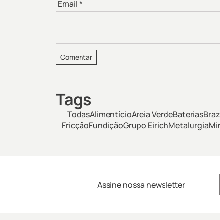
Email
*
Tags
Todas
Alimentício
Areia Verde
Baterias
Braz
Fricção
Fundição
Grupo Eirich
Metalurgia
Mi
Assine nossa newsletter