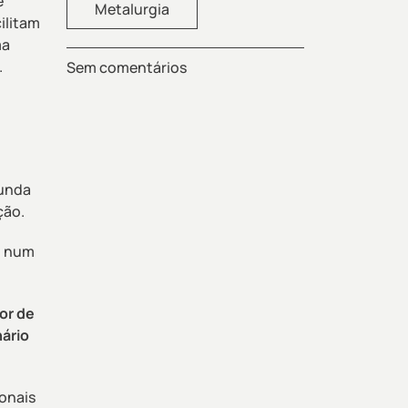
é
Metalurgia
ilitam
ma
.
Sem comentários
gunda
ção.
o num
or de
ário
onais