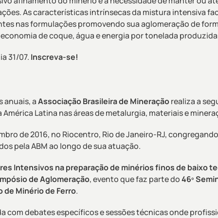
sivo afinamento do minério e a necessidade de manter ou at
ções. As características intrínsecas da mistura intensiva fac
sentes nas formulações promovendo sua aglomeração de for
m economia de coque, água e energia por tonelada produzida
ia 31/07.
Inscreva-se!
s anuais, a
Associação Brasileira de Mineração
realiza a se
 América Latina nas áreas de metalurgia, materiais e minera
embro de 2016, no Riocentro, Rio de Janeiro-RJ, congregand
dos pela ABM ao longo de sua atuação.
res Intensivos na preparação de minérios finos de baixo te
impósio de Aglomeração
, evento que faz parte do
46º Semin
o de Minério de Ferro
.
a com debates específicos e sessões técnicas onde profissi