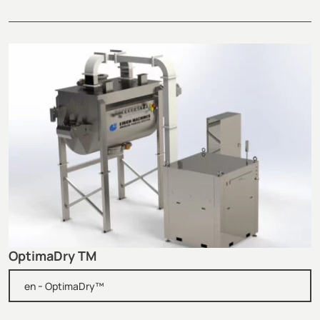
OptimaDry TM
-
en
OptimaDry™