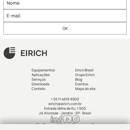
Equipamentos
Eirich Brasil
Aplicações
Grupo Eirich
Serviços
Blog
Downloads
Eventos
Contato
Mapa do site
+ 55 11 4619-8900
eirich@eirich.com.br
Estrada Velha de Itu, 1.500
Jd. Alvorada - Jandira - SP - Brasil
The Pioneer of Material Processing ®