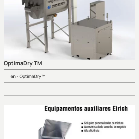
OptimaDry TM
-
en
OptimaDry™